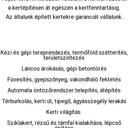
a kertépítésen át egészen a kertfenntartásig.
Az általunk épített kertekre garanciát vállalunk.
Kézi és gépi tereprendezés, termőföld szétterítés,
területszintezés
Láncos árokásás, gépi betontörés
Füvesítés, gyepszőnyeg, vakondháló fektetés
Automata öntözőrendszer telepítés, átépítés
Térburkolás, kerti út, tipegő, ágyásszegély lerakás
Kerti világítás
Sziklakert, rézsű és támfal kialakítása, lépcső
építése